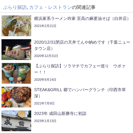
ぶらり探訪
,
カフェ・レストラン
の関連記事
横浜家系ラーメン吟家 至高の麻婆油そば（白井店）
2021年2月21日
2020/12/31閉店の天丼てんや納めです（千葉ニュー
タウン店）
2020年12月31日
【ぶらり探訪】ソラマチでカフェー巡り ウボァ
ー！！
2020年9月14日
STEAK&GRILL 郷でハンバーグランチ（印西市草
深）
2021年7月9日
2023年 成田山新勝寺に初詣
2023年1月13日