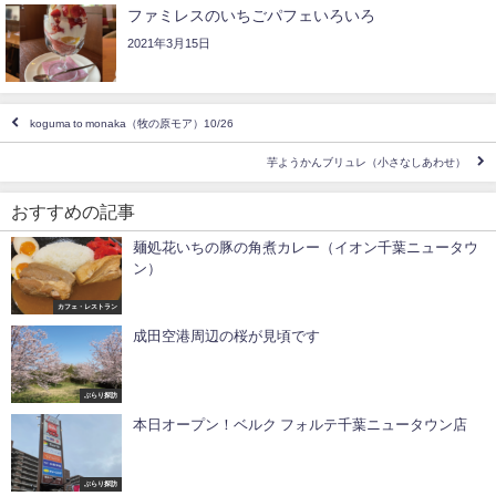
ファミレスのいちごパフェいろいろ
2021年3月15日
koguma to monaka（牧の原モア）10/26
芋ようかんブリュレ（小さなしあわせ）
おすすめの記事
麺処花いちの豚の角煮カレー（イオン千葉ニュータウ
ン）
カフェ・レストラン
成田空港周辺の桜が見頃です
ぶらり探訪
本日オープン！ベルク フォルテ千葉ニュータウン店
ぶらり探訪