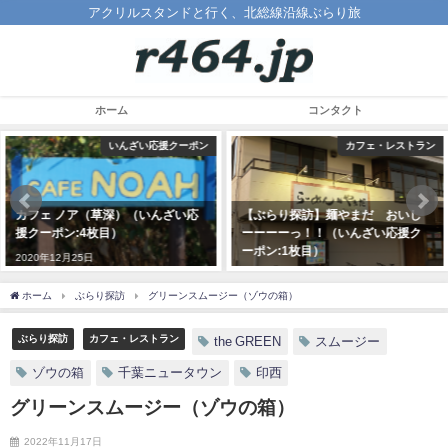
アクリルスタンドと行く、北総線沿線ぶらり旅
ホーム
コンタクト
カフェ・レストラン
いんざい応援クーポン
【ぶらり探訪】麺やまだ おいし
回転寿し活鮮 船尾店で極みランチ
ーーーーっ！！（いんざい応援ク
（いんざい応援クーポン:5枚目）
ーポン:1枚目）
2020年12月28日
2020年9月9日
ホーム
ぶらり探訪
グリーンスムージー（ゾウの箱）
ぶらり探訪
カフェ・レストラン
the GREEN
スムージー
ゾウの箱
千葉ニュータウン
印西
グリーンスムージー（ゾウの箱）
2022年11月17日