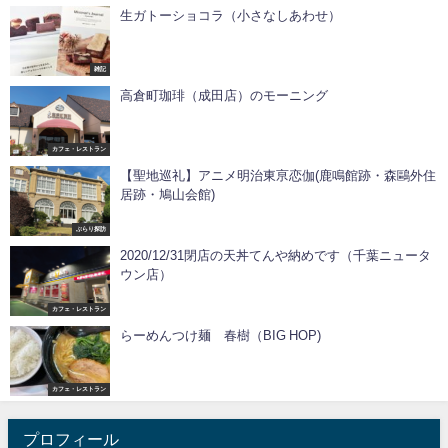
生ガトーショコラ（小さなしあわせ）
雑記
高倉町珈琲（成田店）のモーニング
カフェ・レストラン
【聖地巡礼】アニメ明治東亰恋伽(鹿鳴館跡・森鷗外住
居跡・鳩山会館)
ぶらり探訪
2020/12/31閉店の天丼てんや納めです（千葉ニュータ
ウン店）
カフェ・レストラン
らーめんつけ麺 春樹（BIG HOP)
カフェ・レストラン
プロフィール