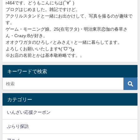
r464です、どうもこんにちは
(ﾟ∀ﾟ )
ブログはじめました。雑記ですけど。
アクリルスタンドと一緒にお出かけして、写真を撮るのが趣味で
す。
ゲーム・モーニング娘。25(在宅ヲタ)・明治東亰恋伽の春草さ
ん・Crazy:Bが好き。
オオクワガタのひろし♂とみさえ♀と一緒に暮らしてます。
よろしくお願いいたします٩(ˊᗜˋ*)و
※お店の名前とかは基本敬称略です。。
キーワードで検索
カテゴリー
いんざい応援クーポン
ぶらり探訪