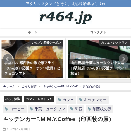
アクリルスタンドと行く、北総線沿線ぶらり旅
ホーム
コンタクト
カフェ・レストラン
カフェ・レストラン
山内農場 千葉ニュータウン中央南
California Style Kitchen（いんざ
口駅前店（いんざい応援クーポン:3
い応援クーポン:2枚目）
枚目）
2020年11月8日
2020年11月30日
ホーム
ぶらり探訪
キッチンカーF.M.M.Y.Coffee（印西牧の原）
ぶらり探訪
カフェ・レストラン
カフェ
キッチンカー
コーヒー
千葉ニュータウン
印西
印西牧の原
キッチンカーF.M.M.Y.Coffee（印西牧の原）
2022年12月19日