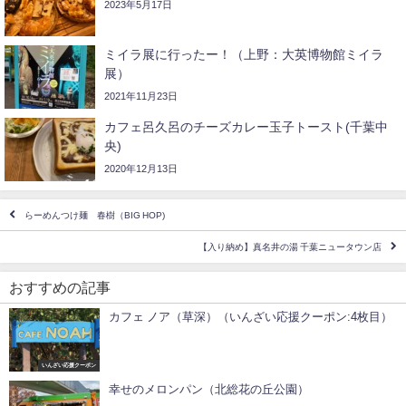
2023年5月17日
ミイラ展に行ったー！（上野：大英博物館ミイラ
展）
2021年11月23日
カフェ呂久呂のチーズカレー玉子トースト(千葉中
央)
2020年12月13日
らーめんつけ麺 春樹（BIG HOP)
【入り納め】真名井の湯 千葉ニュータウン店
おすすめの記事
カフェ ノア（草深）（いんざい応援クーポン:4枚目）
いんざい応援クーポン
幸せのメロンパン（北総花の丘公園）