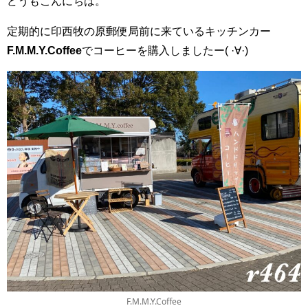
どうもこんにちは。
定期的に印西牧の原郵便局前に来ているキッチンカー
F.M.M.Y.Coffee
でコーヒーを購入しましたー( ·∀·)
F.M.M.Y.Coffee