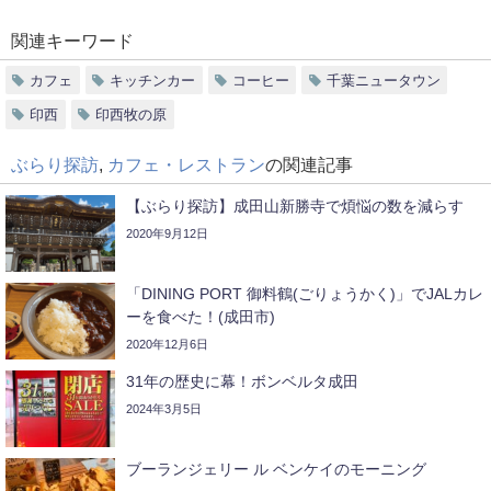
関連キーワード
カフェ
キッチンカー
コーヒー
千葉ニュータウン
印西
印西牧の原
ぶらり探訪
,
カフェ・レストラン
の関連記事
【ぶらり探訪】成田山新勝寺で煩悩の数を減らす
2020年9月12日
「DINING PORT 御料鶴(ごりょうかく)」でJALカレ
ーを食べた！(成田市)
2020年12月6日
31年の歴史に幕！ボンベルタ成田
2024年3月5日
ブーランジェリー ル ベンケイのモーニング