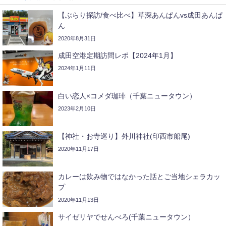
【ぶらり探訪/食べ比べ】草深あんぱんvs成田あんぱ
ん
2020年8月31日
成田空港定期訪問レポ【2024年1月】
2024年1月11日
白い恋人×コメダ珈琲（千葉ニュータウン）
2023年2月10日
【神社・お寺巡り】外川神社(印西市船尾)
2020年11月17日
カレーは飲み物ではなかった話とご当地シェラカッ
プ
2020年11月13日
サイゼリヤでせんべろ(千葉ニュータウン）