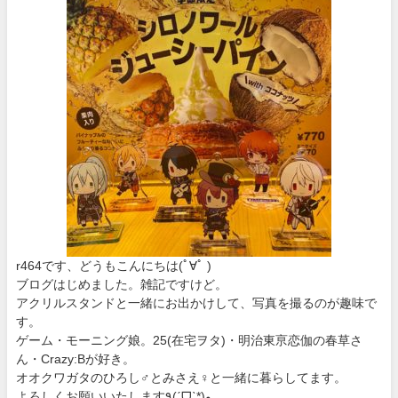
r464です、どうもこんにちは
(ﾟ∀ﾟ )
ブログはじめました。雑記ですけど。
アクリルスタンドと一緒にお出かけして、写真を撮るのが趣味で
す。
ゲーム・モーニング娘。25(在宅ヲタ)・明治東亰恋伽の春草さ
ん・Crazy:Bが好き。
オオクワガタのひろし♂とみさえ♀と一緒に暮らしてます。
よろしくお願いいたします٩(ˊᗜˋ*)و