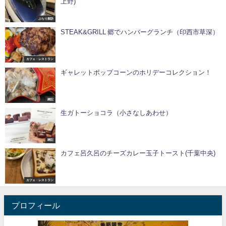
上野)
ぶらり探訪
STEAK&GRILL 郷でハンバーグランチ（印西市草深）
カフェ・レストラン
ギャレットポップコーンのホリデーコレクション！
雑記
生ガトーショコラ（小さなしあわせ）
雑記
カフェ呂久呂のチーズカレー玉子トースト(千葉中央)
カフェ・レストラン
プロフィール