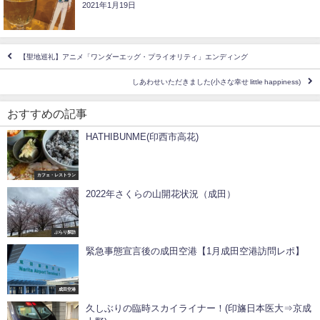
2021年1月19日
【聖地巡礼】アニメ「ワンダーエッグ・プライオリティ」エンディング
しあわせいただきました(小さな幸せ little happiness)
おすすめの記事
HATHIBUNME(印西市高花)
カフェ・レストラン
2022年さくらの山開花状況（成田）
ぶらり探訪
緊急事態宣言後の成田空港【1月成田空港訪問レポ】
成田空港
久しぶりの臨時スカイライナー！(印旛日本医大⇒京成