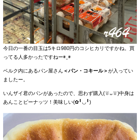
今日の一番の目玉は5キロ980円のコシヒカリですかね。買
ってる人多かったですねー◉‿◉
ベルク内にあるパン屋さん
＜パン・コキール＞
が入ってい
ましたー。
いんザイ君のパンがあったので、思わず購入(ㆆᴗㆆ)中身は
あんことピーナッツ！美味しい(✿╹◡╹)