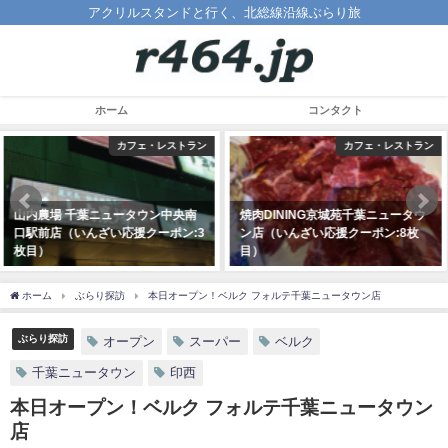
アクリルスタンドと行く、北総線沿線ぶらり旅
ホーム
コンタクト
カフェ・レストラン
カフェ・レストラン
焼肉DINING京城苑千葉ニュータウ
California Style Kitchen（いんざ
ン店（いんざい応援クーポン:8枚
い応援クーポン:2枚目）
目）
2020年11月8日
2021年2月7日
ホーム
ぶらり探訪
本日オープン！ベルク フォルテ千葉ニュータウン店
ぶらり探訪
オープン
スーパー
ベルク
千葉ニュータウン
印西
本日オープン！ベルク フォルテ千葉ニュータウン
店