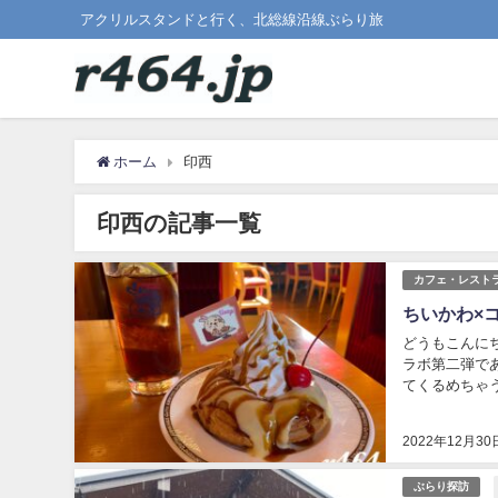
アクリルスタンドと行く、北総線沿線ぶらり旅
ホーム
印西
印西の記事一覧
カフェ・レスト
ちいかわ×
どうもこんにち
ラボ第二弾であ
てくるめちゃ
択できるので、
2022年12月30
ぶらり探訪