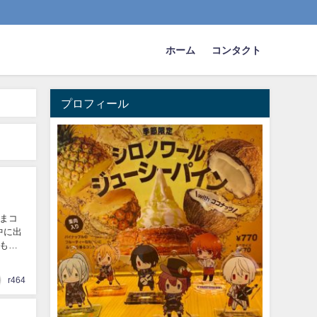
ホーム
コンタクト
プロフィール
うまコ
中に出
ズも選
r464