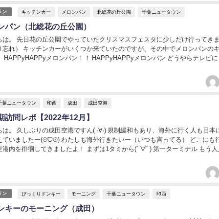
キッチンカー
メロンパン
北総花の丘公園
千葉ニュータウン
ラン
ンパン（北総花の丘公園）
ちは。 先日花の丘公園でやっていたクリスマスフェスタに少しだけ行ってき
り忘れ） キッチンカーがいくつか来ていたのですが、その中でメロンパンの
 HAPPyHAPPyメロンパン！！ HAPPyHAPPyメロンパン どうやらテレビ
ッチンカーみたいです。 いく...
千葉ニュータウン
印西
成田
成田空港
訪問レポ【2022年12月】
は。 久しぶりの成田空港ですん( ·∀·) 規制緩和もあり、海外に行く人も日本
ていましたー(⊙ᗜ⊙) わたしも海外行きたいー（いつも言ってる） どこにも
港内を徘徊してきましたよ！ まずは1タミから(ﾟ∀ﾟ) 第一ターミナル もう
と比べたらめっ...
びっくりドンキー
モーニング
千葉ニュータウン
印西
ラン
ンキーのモーニング（成田）