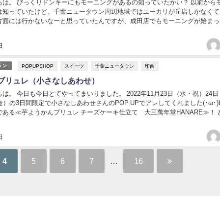
ちは。 びっくりドンキーにもモーニングがあるの知っていたかい？ 以前から
は知っていたけど、千葉ニュータウン周辺地域ではユーカリが丘店しかなくて
方面には行かないなーと思っていたんですが、成田店でもモーニングが始まっ
ってきましたよー(⊙ᗜ⊙) びっくりドンキー...
日
POPUPSHOP
スイーツ
千葉ニュータウン
印西
ラン
ブリュレ（小さなしあわせ）
は。 今日も今日とてやってまいりました。 2022年11月23日（水・祝）24日
金）の3日間限定で小さなしあわせさんのPOP UPでアレしてくれました(･ω･)b
ある≪芋ようかんブリュレ チーズケーキ仕立て 大三萬年堂HANARE≫！ 
oのときめくス...
日
4
5
6
7
…
16