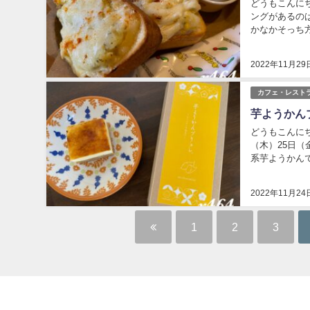
どうもこんに
ングがあるの
かなかそっち
たようなので行
2022年11月29
カフェ・レスト
芋ようかん
どうもこんにち
（木）25日（
系芋ようかんで
ら雑誌Hanak
2022年11月24
1
2
3