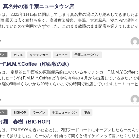
】真名井の湯 千葉ニュータウン店
は。 2023年1月15日に閉店してしまう真名井の湯に入り納めしてきましたよー
くの雨 露天は広く種類も多く、高濃度炭酸泉、壺湯、大岩風呂、寝ころび湯等々
障していたので利用できずでした。このまま故障のまま閉店を迎えてしまいそ
度は結構ぬるめです。そのおかげで...
日
カフェ
キッチンカー
コーヒー
千葉ニュータウン
ラン
.M.M.Y.Coffee（印西牧の原）
は。 定期的に印西牧の原郵便局前に来ているキッチンカーF.M.M.Y.Coffee
たー( ·∀·) F.M.M.Y.Coffee どうやら今年の４月から出店しているみたい
水曜の9時半くらいから20時くらいまでの時間で出店していますよー！ コーヒ
.
日
BIGHOP
ラーメン
千葉ニュータウン
印西
ラン
麺 春樹（BIG HOP)
は。 TSUTAYAを覗いたあとに、2階フードコートにオープンしたらーめん
行って参りました。 らーめんつけ麺って聞くと僕イケメンって言いたくなり