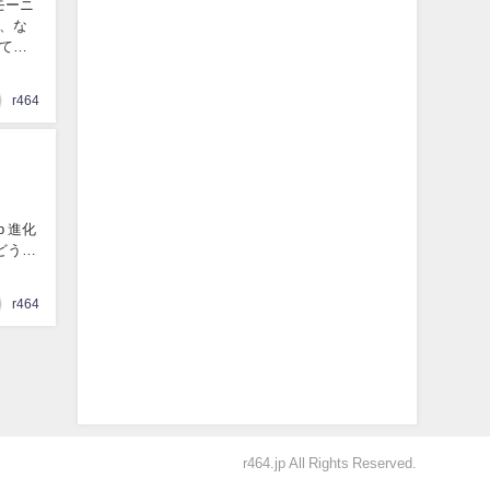
モーニ
、な
てい
r464
 進化
どうや
r464
r464.jp All Rights Reserved.