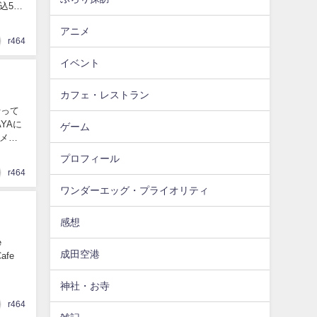
込500
アニメ
r464
イベント
カフェ・レストラン
行って
AYAに
ゲーム
メだ
プロフィール
r464
ワンダーエッグ・プライオリティ
感想
e
成田空港
afe
神社・お寺
r464