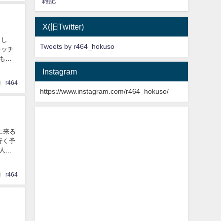
雑記
X(旧Twitter)
まし
Tweets by r464_hokuso
キッチ
にも出
Instagram
r464
https://www.instagram.com/r464_hokuso/
に来る
行く予
人人人！
r464