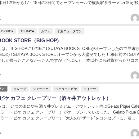
本日12/16から17・18日の3日間でオープンセールで横浜家系ラーメン(並)が税
食べるしかありません。...
日
BIGHOP
TSUTAYA
カフェ
千葉ニュータウン
BOOK STORE（BIG HOP)
。 BIG HOPに12/16にTSUTAYA BOOK STOREがオープンしたので早速
ᗜ⊙) TSUTAYA BOOK STORE オープンから大盛況でした！ 移転前のTSUT
いしか買ったことなかったんですが（たぶん）、本以外にも雑貨だったりコス
日
クレープ
ジェラピケ
ジェラートピケ
スイーツ
ラン
 ピケ カフェ クレープリー（酒々井アウトレット）
。 いつのまにやら酒々井プレミアム・アウトレット内にGelato Pique Caf
ジェラート ピケ カフェ クレープリー）がオープンしていました。 Gelato Pique C
（ジェラート ピケ カフェ クレープリー） “大人のデザート”をコンセプトに、着...
日