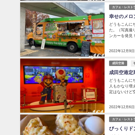
カフェ・レスト
幸せのメロ
どうもこんに
た。（写真撮
ンカーを発見！
たことのあるキ
2022年12月9日
成田空港
成田空港定期
どうもこんにち
人もかなり増え
定はないけど空
いや、コロナ禍
2022年12月6日
カフェ・レスト
びっくりド