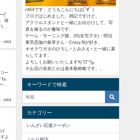
r464です、どうもこんにちは
(ﾟ∀ﾟ )
(ﾟ
ブログはじめました。雑記ですけど。
。 寝
アクリルスタンドと一緒にお出かけして、写
う
真を撮るのが趣味です。
ゲーム・モーニング娘。25(在宅ヲタ)・明治
東亰恋伽の春草さん・Crazy:Bが好き。
r464
オオクワガタのひろし♂とみさえ♀と一緒に暮
らしてます。
よろしくお願いいたします٩(ˊᗜˋ*)و
※お店の名前とかは基本敬称略です。。
でコー
ですね。
キーワードで検索
ー以
r464
カテゴリー
いんざい応援クーポン
つけ
ますよ
ぶらり探訪