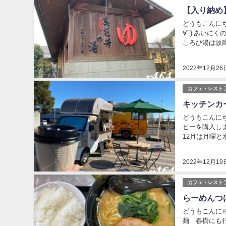
【入り納め
どうもこんにち
∀ﾟ) あいに
ころび湯は故
な… お湯の温
2022年12月26
カフェ・レスト
キッチンカーF
どうもこんにち
ヒーを購入しまし
12月は月曜と
外にもココア..
2022年12月19
カフェ・レスト
らーめんつけ
どうもこんにち
麺 春樹にも