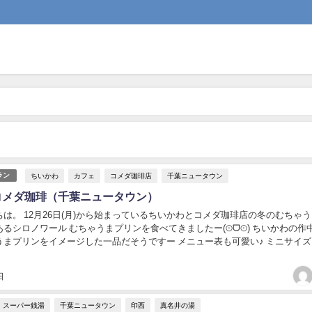
ちいかわ
カフェ
コメダ珈琲店
千葉ニュータウン
ラン
コメダ珈琲（千葉ニュータウン）
は。 12月26日(月)から始まっているちいかわとコメダ珈琲店の冬のむちゃ
るシロノワール むちゃうまプリンを食べてきましたー(⊙ᗜ⊙) ちいかわの作
うまプリンをイメージした一品だそうですー メニュー表も可愛い♪ ミニサイ
今回はミニサイズに。 シロノ...
日
スーパー銭湯
千葉ニュータウン
印西
真名井の湯