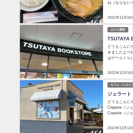
ね（ならない 
円！！ これは
2022年12月16
ぶらり探訪
TSUTAYA 
どうもこんにちは
きましたよー(⊙
はゲームくら
ったりお...
2022年12月16
カフェ・レスト
ジェラート
どうもこんにちは
Creperie（
Creperie
2022年12月13