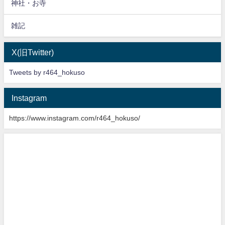
神社・お寺
雑記
X(旧Twitter)
Tweets by r464_hokuso
Instagram
https://www.instagram.com/r464_hokuso/