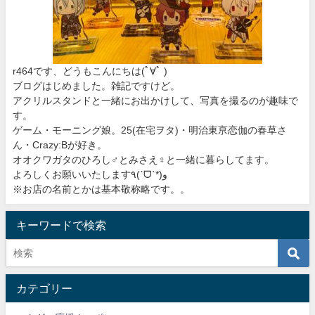
r464です、どうもこんにちは
(ﾟ∀ﾟ )
ブログはじめました。雑記ですけど。
アクリルスタンドと一緒にお出かけして、写真を撮るのが趣味で
す。
ゲーム・モーニング娘。25(在宅ヲタ)・明治東亰恋伽の春草さ
ん・Crazy:Bが好き。
オオクワガタのひろし♂とみさえ♀と一緒に暮らしてます。
よろしくお願いいたします٩(ˊᗜˋ*)و
※お店の名前とかは基本敬称略です。。
キーワードで検索
カテゴリー