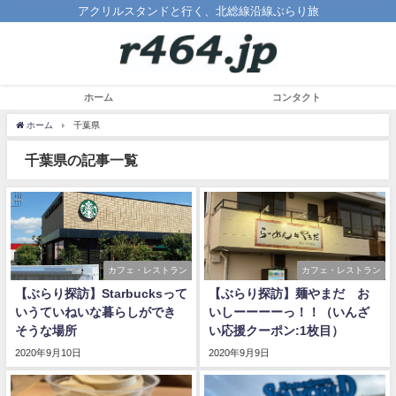
アクリルスタンドと行く、北総線沿線ぶらり旅
ホーム
コンタクト
ホーム
千葉県
千葉県の記事一覧
カフェ・レストラン
カフェ・レストラン
【ぶらり探訪】Starbucksって
【ぶらり探訪】麺やまだ お
いうていねいな暮らしができ
いしーーーーっ！！（いんざ
そうな場所
い応援クーポン:1枚目）
2020年9月10日
2020年9月9日