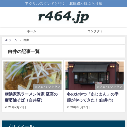
アクリルスタンドと行く、北総線沿線ぶらり旅
ホーム
コンタクト
ホーム
白井
白井の記事一覧
カフェ・レストラン
カフェ・レストラン
横浜家系ラーメン吟家 至高の
冬のおやつ「あじまん」の季
麻婆油そば（白井店）
節がやってきた！(白井市)
2021年2月21日
2020年10月27日
プロフィール