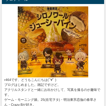
r464です、どうもこんにちは
(ﾟ∀ﾟ )
ブログはじめました。雑記ですけど。
アクリルスタンドと一緒にお出かけして、写真を撮るのが趣味で
す。
ゲーム・モーニング娘。25(在宅ヲタ)・明治東亰恋伽の春草さ
ん・Crazy:Bが好き。