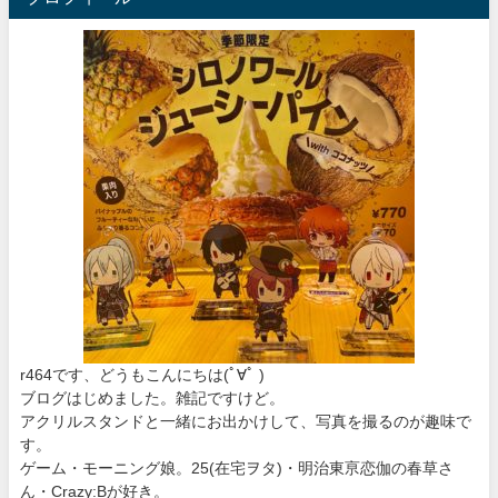
r464です、どうもこんにちは
(ﾟ∀ﾟ )
ブログはじめました。雑記ですけど。
アクリルスタンドと一緒にお出かけして、写真を撮るのが趣味で
す。
ゲーム・モーニング娘。25(在宅ヲタ)・明治東亰恋伽の春草さ
ん・Crazy:Bが好き。