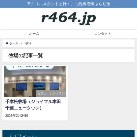
アクリルスタンドと行く、北総線沿線ぶらり旅
ホーム
コンタクト
ホーム
牧場
牧場の記事一覧
カフェ・レストラン
千本松牧場（ジョイフル本田
千葉ニュータウン）
2023年2月24日
プロフィール