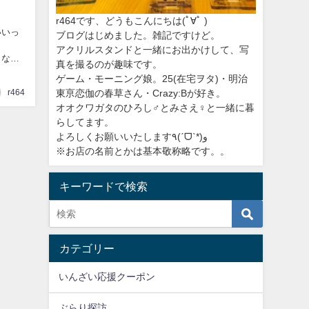
r464です、どうもこんにちは
(ﾟ∀ﾟ )
いいっ
ブログはじめました。雑記ですけど。
アクリルスタンドと一緒にお出かけして、写
じなの
真を撮るのが趣味です。
ゲーム・モーニング娘。25(在宅ヲタ)・明治
東亰恋伽の春草さん・Crazy:Bが好き。
r464
オオクワガタのひろし♂とみさえ♀と一緒に暮
らしてます。
よろしくお願いいたします٩(ˊᗜˋ*)و
※お店の名前とかは基本敬称略です。。
キーワードで検索
カテゴリー
いんざい応援クーポン
ぶらり探訪