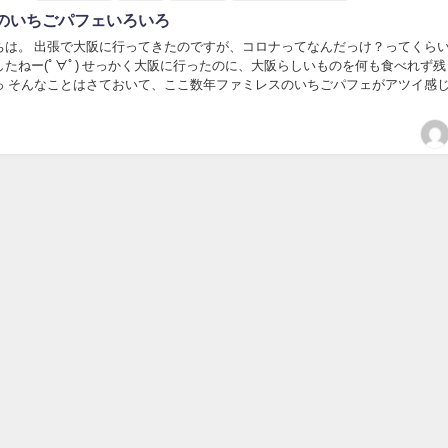
のいちごパフェいろいろ
ちは。 出張で大阪に行ってきたのですが、コロナってなんだっけ？ってくら
たねー(ﾟ∀ﾟ) せっかく大阪に行ったのに、大阪らしいものを何も食べれず残
っ そんなことはさておいて、ここ数年ファミレスのいちごパフェがアツイ感
べてきましたよーいろいろって言っても３つだ...