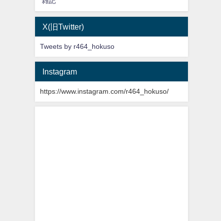
雑記
X(旧Twitter)
Tweets by r464_hokuso
Instagram
https://www.instagram.com/r464_hokuso/