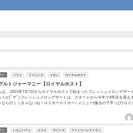
パフェ
ファミレス
メロン
ロイヤルホスト
ラン
グルトジャーマニー【ロイヤルホスト】
は。 2021年7月7日からロイヤルホストで始まったフレッシュメロンデザー
うか(ﾟ∀ﾟ) フレッシュメロンデザートは、スタートから今年で4年目を迎え
なら行くっきゃないね！ロイホーロイホー♪ メニュー(撮るの下手っぴ) ロイ
ホットファッジサンデーか...
いちごパフェ
ココス
デニーズ
ファミリーレストラン
ラン