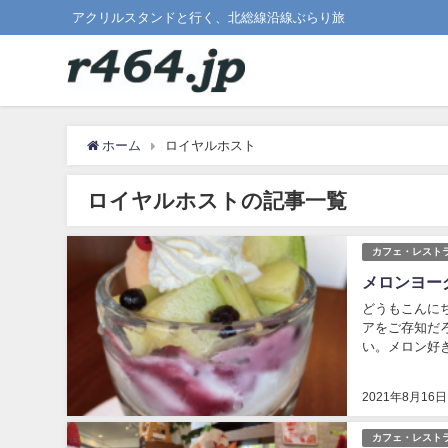
アクリルスタンドと行く、北総線沿線ぶらり旅
ホーム
ロイヤルホスト
ロイヤルホストの記事一覧
カフェ・レスト
メロンヨー
どうもこんにち
アをご存知だろ
い。メロン好き
ザートの中では
2021年8月16日
カフェ・レスト