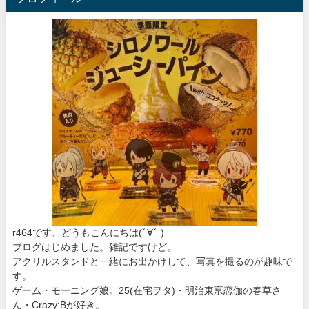
r464です、どうもこんにちは
(ﾟ∀ﾟ )
ブログはじめました。雑記ですけど。
アクリルスタンドと一緒にお出かけして、写真を撮るのが趣味で
す。
ゲーム・モーニング娘。25(在宅ヲタ)・明治東亰恋伽の春草さ
ん・Crazy:Bが好き。