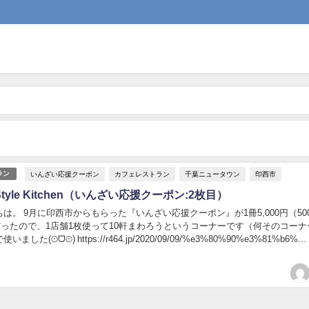
いんざい応援クーポン
カフェレストラン
千葉ニュータウン
印西市
ラン
ia Style Kitchen（いんざい応援クーポン:2枚目）
は。 9月に印西市からもらった『いんざい応援クーポン』が1冊5,000円（50
だったので、1店舗1枚使って10軒まわろうというコーナーです（何そのコーナー
した(⊙ᗜ⊙) https://r464.jp/2020/09/09/%e3%80%90%e3%81%b6%...