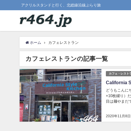
アクリルスタンドと行く、北総線沿線ぶらり旅
ホーム
カフェレストラン
カフェレストランの記事一覧
カフェ・レスト
Californ
どうもこんにち
×10枚綴り）
目は麺やまだで使いま
2020年11月8日