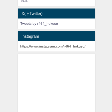
雑記
X(旧Twitter)
Tweets by r464_hokuso
Instagram
https://www.instagram.com/r464_hokuso/