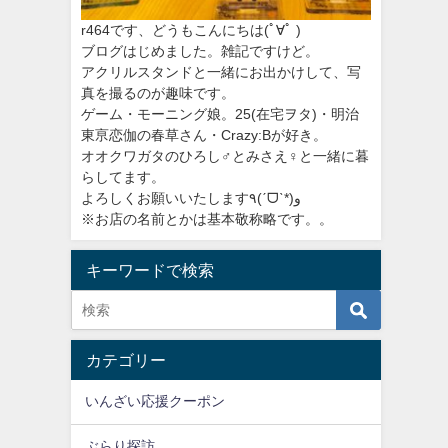
r464です、どうもこんにちは
(ﾟ∀ﾟ )
ブログはじめました。雑記ですけど。
アクリルスタンドと一緒にお出かけして、写
真を撮るのが趣味です。
ゲーム・モーニング娘。25(在宅ヲタ)・明治
東亰恋伽の春草さん・Crazy:Bが好き。
オオクワガタのひろし♂とみさえ♀と一緒に暮
らしてます。
よろしくお願いいたします٩(ˊᗜˋ*)و
※お店の名前とかは基本敬称略です。。
キーワードで検索
カテゴリー
いんざい応援クーポン
ぶらり探訪